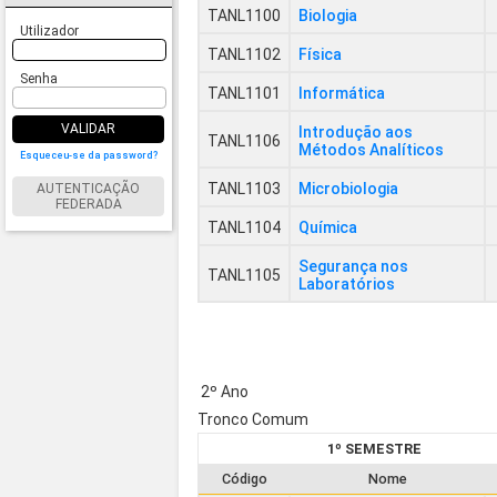
TANL1100
Biologia
Utilizador
TANL1102
Física
Senha
TANL1101
Informática
VALIDAR
Introdução aos
TANL1106
Métodos Analíticos
Esqueceu-se da password?
TANL1103
Microbiologia
AUTENTICAÇÃO
FEDERADA
TANL1104
Química
Segurança nos
TANL1105
Laboratórios
2º Ano
Tronco Comum
1º SEMESTRE
Código
Nome