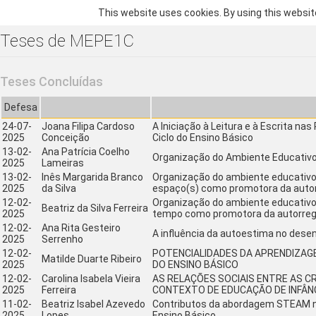
This website uses cookies. By using this websit
Teses de MEPE1C
Teses Concluídas
Defesa
24-07-
Joana Filipa Cardoso
A Iniciação à Leitura e à Escrita na
2025
Conceição
Ciclo do Ensino Básico
13-02-
Ana Patrícia Coelho
Organização do Ambiente Educativ
2025
Lameiras
13-02-
Inês Margarida Branco
Organização do ambiente educativo n
2025
da Silva
espaço(s) como promotora da auto
12-02-
Organização do ambiente educativo n
Beatriz da Silva Ferreira
2025
tempo como promotora da autorreg
12-02-
Ana Rita Gesteiro
A influência da autoestima no dese
2025
Serrenho
12-02-
POTENCIALIDADES DA APRENDIZAGE
Matilde Duarte Ribeiro
2025
DO ENSINO BÁSICO
12-02-
Carolina Isabela Vieira
AS RELAÇÕES SOCIAIS ENTRE AS 
2025
Ferreira
CONTEXTO DE EDUCAÇÃO DE INFÂNCI
11-02-
Beatriz Isabel Azevedo
Contributos da abordagem STEAM no 
2025
Lopes
Ensino Básico