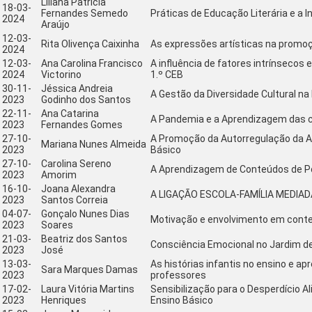
Liliana Patrícia
18-03-
Fernandes Semedo
Práticas de Educação Literária e a I
2024
Araújo
12-03-
Rita Olivença Caixinha
As expressões artísticas na promo
2024
12-03-
Ana Carolina Francisco
A influência de fatores intrínsecos 
2024
Victorino
1.º CEB
30-11-
Jéssica Andreia
A Gestão da Diversidade Cultural n
2023
Godinho dos Santos
22-11-
Ana Catarina
A Pandemia e a Aprendizagem das c
2023
Fernandes Gomes
27-10-
A Promoção da Autorregulação da Ap
Mariana Nunes Almeida
2023
Básico
27-10-
Carolina Sereno
A Aprendizagem de Conteúdos de Po
2023
Amorim
16-10-
Joana Alexandra
A LIGAÇÃO ESCOLA-FAMÍLIA MEDIA
2023
Santos Correia
04-07-
Gonçalo Nunes Dias
Motivação e envolvimento em conte
2023
Soares
21-03-
Beatriz dos Santos
Consciência Emocional no Jardim de 
2023
José
13-03-
As histórias infantis no ensino e 
Sara Marques Damas
2023
professores
17-02-
Laura Vitória Martins
Sensibilização para o Desperdício A
2023
Henriques
Ensino Básico