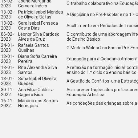
15-02-
Joana Margarida
O trabalho colaborativo na Educação
2023
Cerveira Inácio
13-02-
Patrícia Isabel Mendes
A Disciplina no Pré-Escolar e no 1.º 
2023
de Oliveira Botas
13-02-
Sara Isabel Fonseca
Acolhimento em Períodos de Transi
2023
Costa Dias
06-02-
Leonor Silva Cardoso
O contributo de uma abordagem inte
2023
Alves da Cruz
do Ensino Básico
24-01-
Rafaela Santos
O Modelo Waldorf no Ensino Pré-Esco
2023
Quelhas
18-01-
Diana Sofia Carreira
Educação para a Cidadania Ambienta
2023
Pereira
18-01-
Rita Alexandra Silva
A reflexão na formação inicial: con
2023
Santos
ensino do 1.º ciclo do ensino básico
18-01-
Sofia Isabel Oliveira
A Gestão de Conflitos: uma Estraté
2023
Guedes
30-11-
Ana Filipa Caldeira
As representações dos professores 
2022
Gageiro Bica
Educação Artística
16-11-
Mariana dos Santos
As conceções das crianças sobre a
2022
Henriques