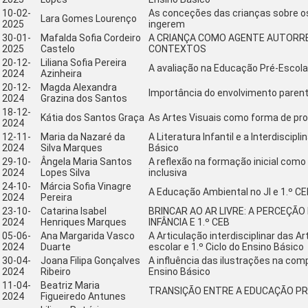
10-02-
As conceções das crianças sobre o
Lara Gomes Lourenço
2025
ingerem
30-01-
Mafalda Sofia Cordeiro
A CRIANÇA COMO AGENTE AUTORRE
2025
Castelo
CONTEXTOS
20-12-
Liliana Sofia Pereira
A avaliação na Educação Pré-Escolar
2024
Azinheira
20-12-
Magda Alexandra
Importância do envolvimento paren
2024
Grazina dos Santos
18-12-
Kátia dos Santos Graça
As Artes Visuais como forma de p
2024
12-11-
Maria da Nazaré da
A Literatura Infantil e a Interdiscip
2024
Silva Marques
Básico
29-10-
Ângela Maria Santos
A reflexão na formação inicial com
2024
Lopes Silva
inclusiva
24-10-
Márcia Sofia Vinagre
A Educação Ambiental no JI e 1.º C
2024
Pereira
23-10-
Catarina Isabel
BRINCAR AO AR LIVRE: A PERCEÇÃ
2024
Henriques Marques
INFÂNCIA E 1.º CEB
05-06-
Ana Margarida Vasco
A Articulação interdisciplinar das 
2024
Duarte
escolar e 1.º Ciclo do Ensino Básico
30-04-
Joana Filipa Gonçalves
A influência das ilustrações na com
2024
Ribeiro
Ensino Básico
11-04-
Beatriz Maria
TRANSIÇÃO ENTRE A EDUCAÇÃO PRÉ
2024
Figueiredo Antunes