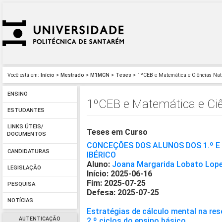
Você está em:
Início
>
Mestrado
>
M1MCN
>
Teses
> 1ºCEB e Matemática e Ciências Na
ENSINO
1ºCEB e Matemática e Ci
ESTUDANTES
LINKS ÚTEIS/
Teses em Curso
DOCUMENTOS
CONCEÇÕES DOS ALUNOS DOS 1.º E 
CANDIDATURAS
IBÉRICO
Aluno:
Joana Margarida Lobato Lop
LEGISLAÇÃO
Início: 2025-06-16
Fim: 2025-07-25
PESQUISA
Defesa: 2025-07-25
NOTÍCIAS
Estratégias de cálculo mental na re
AUTENTICAÇÃO
2.º ciclos do ensino básico