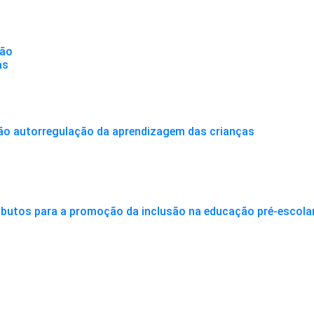
ção
as
ão autorregulação da aprendizagem das crianças
ributos para a promoção da inclusão na educação pré-escolar