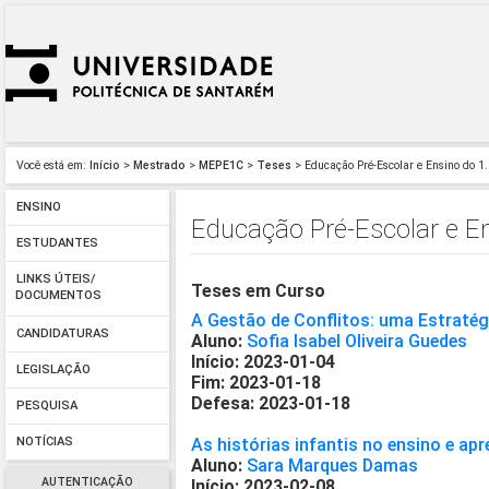
Você está em:
Início
>
Mestrado
>
MEPE1C
>
Teses
> Educação Pré-Escolar e Ensino do 1.
ENSINO
Educação Pré-Escolar e En
ESTUDANTES
LINKS ÚTEIS/
Teses em Curso
DOCUMENTOS
A Gestão de Conflitos: uma Estratég
CANDIDATURAS
Aluno:
Sofia Isabel Oliveira Guedes
Início: 2023-01-04
LEGISLAÇÃO
Fim: 2023-01-18
Defesa: 2023-01-18
PESQUISA
As histórias infantis no ensino e a
NOTÍCIAS
Aluno:
Sara Marques Damas
AUTENTICAÇÃO
Início: 2023-02-08