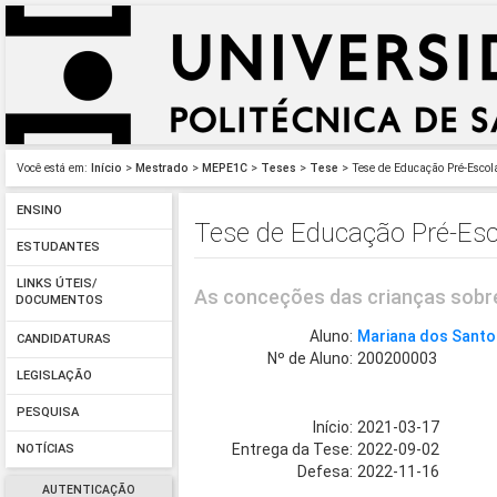
Você está em:
Início
>
Mestrado
>
MEPE1C
>
Teses
>
Tese
> Tese de Educação Pré-Escola
ENSINO
Tese de Educação Pré-Esco
ESTUDANTES
LINKS ÚTEIS/
As conceções das crianças sobre
DOCUMENTOS
Aluno:
Mariana dos Santo
CANDIDATURAS
Nº de Aluno:
200200003
LEGISLAÇÃO
PESQUISA
Início:
2021-03-17
Entrega da Tese:
2022-09-02
NOTÍCIAS
Defesa:
2022-11-16
AUTENTICAÇÃO