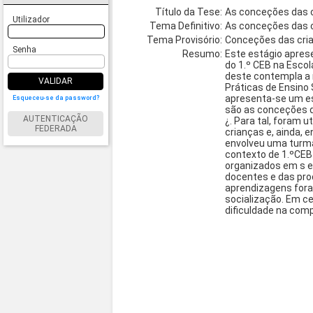
Título da Tese:
As conceções das c
Utilizador
Tema Definitivo:
As conceções das c
Tema Provisório:
Conceções das cri
Senha
Resumo:
Este estágio apres
do 1.º CEB na Escol
deste contempla a 
VALIDAR
Práticas de Ensino
apresenta-se um es
Esqueceu-se da password?
são as conceções d
AUTENTICAÇÃO
¿. Para tal, foram 
FEDERADA
crianças e, ainda,
envolveu uma turm
contexto de 1.ºCEB
organizados em s e
docentes e das pro
aprendizagens for
socialização. Em c
dificuldade na com