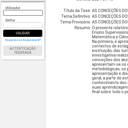
Utilizador
Título da Tese:
AS CONCEÇÕES DOS
Tema Definitivo:
AS CONCEÇÕES DOS
Senha
Tema Provisório:
AS CONCEÇÕES DOS
Resumo:
O presente relatóri
Ensino Supervisiona
VALIDAR
Matemática e Ciênci
Esqueceu-se da password?
Na primeira, é apre
contextos de estági
AUTENTICAÇÃO
instituição, das t
FEDERADA
investigativa reali
conceções dos alun
apresentam-se os o
metodológicas, os p
apresentação e dis
geral, a partir do 
conhecimento dos a
suas aprendizagens
final sobre todo o 