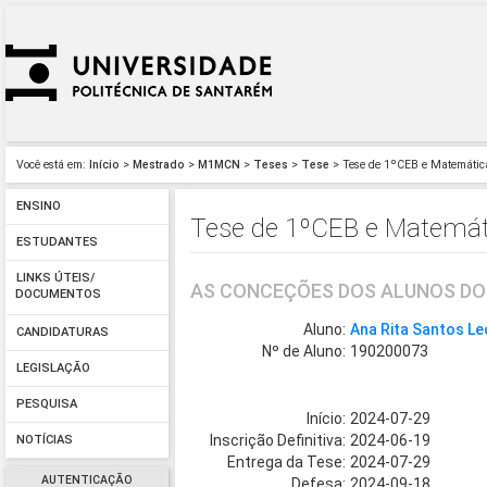
Você está em:
Início
>
Mestrado
>
M1MCN
>
Teses
>
Tese
> Tese de 1ºCEB e Matemática
ENSINO
Tese de 1ºCEB e Matemáti
ESTUDANTES
LINKS ÚTEIS/
AS CONCEÇÕES DOS ALUNOS DO 1
DOCUMENTOS
Aluno:
Ana Rita Santos L
CANDIDATURAS
Nº de Aluno:
190200073
LEGISLAÇÃO
PESQUISA
Início:
2024-07-29
Inscrição Definitiva:
2024-06-19
NOTÍCIAS
Entrega da Tese:
2024-07-29
AUTENTICAÇÃO
Defesa:
2024-09-18