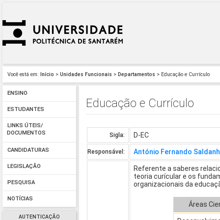
Você está em:
Início
>
Unidades Funcionais
>
Departamentos
> Educação e Currículo
ENSINO
Educação e Currículo
ESTUDANTES
LINKS ÚTEIS/
DOCUMENTOS
D-EC
Sigla:
CANDIDATURAS
António Fernando Saldanh
Responsável:
LEGISLAÇÃO
Referente a saberes relac
teoria curícular e os fundam
PESQUISA
organizacionais da educaç
NOTÍCIAS
Áreas Cie
AUTENTICAÇÃO