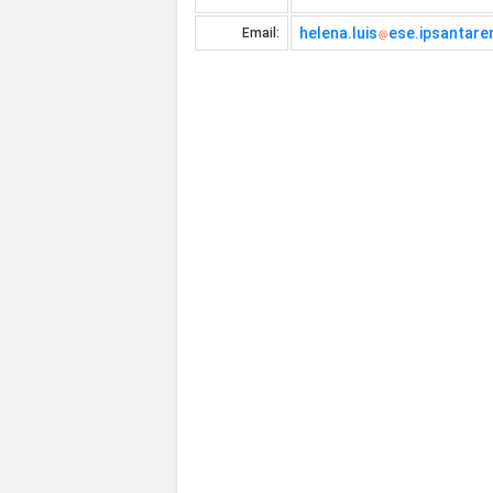
helena.luis
ese.ipsantare
Email: