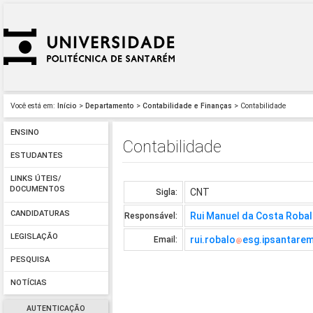
Você está em:
Início
>
Departamento
>
Contabilidade e Finanças
> Contabilidade
ENSINO
Contabilidade
ESTUDANTES
LINKS ÚTEIS/
DOCUMENTOS
CNT
Sigla:
CANDIDATURAS
Rui Manuel da Costa Roba
Responsável:
LEGISLAÇÃO
rui.robalo
esg.ipsantarem
Email:
PESQUISA
NOTÍCIAS
AUTENTICAÇÃO