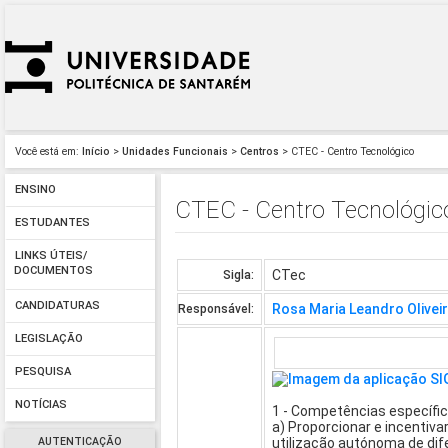
Você está em:
Início
>
Unidades Funcionais
>
Centros
> CTEC - Centro Tecnológico
ENSINO
CTEC - Centro Tecnológic
ESTUDANTES
LINKS ÚTEIS/
DOCUMENTOS
CTec
Sigla:
CANDIDATURAS
Rosa Maria Leandro Olivei
Responsável:
LEGISLAÇÃO
PESQUISA
NOTÍCIAS
1 - Competências específic
a) Proporcionar e incentiv
AUTENTICAÇÃO
utilização autónoma de di