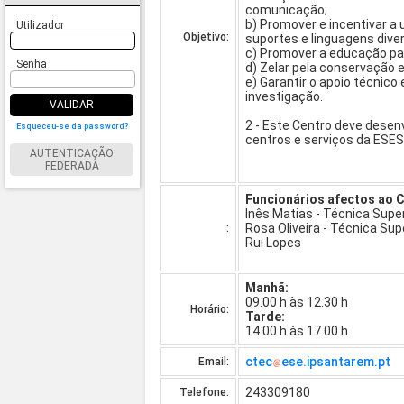
comunicação;
b) Promover e incentivar a
Utilizador
Objetivo:
suportes e linguagens diver
c) Promover a educação pa
Senha
d) Zelar pela conservação 
e) Garantir o apoio técnico
investigação.
VALIDAR
2 - Este Centro deve desen
Esqueceu-se da password?
centros e serviços da ESES 
AUTENTICAÇÃO
FEDERADA
Funcionários afectos ao 
Inês Matias - Técnica Super
Rosa Oliveira - Técnica Sup
:
Rui Lopes
Manhã:
09.00 h às 12.30 h
Horário:
Tarde:
14.00 h às 17.00 h
ctec
ese.ipsantarem.pt
Email:
243309180
Telefone: