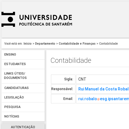
Você está em:
Início
>
Departamento
>
Contabilidade e Finanças
> Contabilidade
ENSINO
Contabilidade
ESTUDANTES
LINKS ÚTEIS/
DOCUMENTOS
CNT
Sigla:
CANDIDATURAS
Rui Manuel da Costa Roba
Responsável:
LEGISLAÇÃO
rui.robalo
esg.ipsantarem
Email:
PESQUISA
NOTÍCIAS
AUTENTICAÇÃO