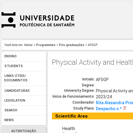
Você está em:
Início
>
Programmes
>
Pós-graduações
> AFSGP
ENSINO
Physical Activity and Hea
STUDENTS
LINKS ÚTEIS/
Initials:
AFSGP
DOCUMENTOS
Degree:
University Degree:
Physical Activity 
CANDIDATURAS
Início de Funcionamento:
2023/24
LEGISLATION
Coordenador:
Rita Alexandra Pri
Study Plans:
Despacho n.º
SEARCH
Scientific Area
NEWS
Health
AUTENTICAÇÃO