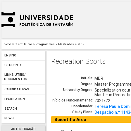
Você está em:
Início
>
Programmes
>
Mestrados
> MDR
ENSINO
Recreation Sports
STUDENTS
LINKS ÚTEIS/
Initials:
MDR
DOCUMENTOS
Degree:
Master Programm
CANDIDATURAS
University Degree:
Specialization cour
Master in Recreati
LEGISLATION
Início de Funcionamento:
2021/22
Coordenador:
Teresa Paula Domi
SEARCH
Study Plans:
Despacho n.º 114
NEWS
Scientific Area
AUTENTICAÇÃO