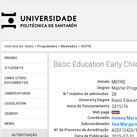
Você está em:
Início
>
Programmes
>
Mestrados
> MEPRE
ENSINO
Basic Education Early Chi
STUDENTS
LINKS ÚTEIS/
Initials:
MEPRE
DOCUMENTOS
Degree:
Master Pro
CANDIDATURAS
N.º máximo de admissões :
28
University Degree:
Basic Educat
LEGISLATION
Início de Funcionamento:
2015/16
Web page:
SEARCH
Coordenador:
Helena Maria
Subcoordenador:
Ana Margari
NEWS
Nº de Processo de Acreditação :
ACEF/2425/
AUTENTICAÇÃO
Data de Publicação :
2025-07-31