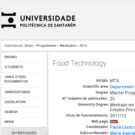
Você está em:
Início
>
Programmes
>
Mestrados
> MTA
ENSINO
Food Technology
STUDENTS
LINKS ÚTEIS/
Initials:
MTA
DOCUMENTOS
Scientific area:
Department 
CANDIDATURAS
Degree:
Master Pro
N.º máximo de admissões :
25
LEGISLATION
University Degree:
Mestrado em 
Estudos Pós-
SEARCH
Início de Funcionamento:
2011/12
Web page:
NEWS
Coordenador:
Paula Lúcia 
Subcoordenador:
Maria Gabrie
AUTENTICAÇÃO