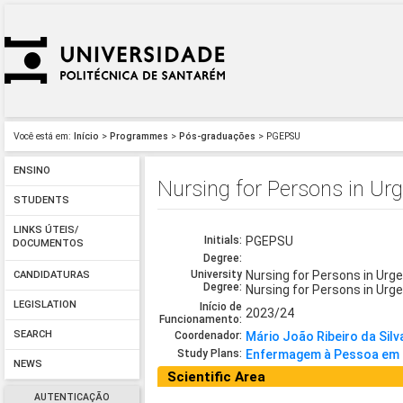
Você está em:
Início
>
Programmes
>
Pós-graduações
> PGEPSU
ENSINO
Nursing for Persons in Ur
STUDENTS
LINKS ÚTEIS/
Initials:
PGEPSU
DOCUMENTOS
Degree:
University
Nursing for Persons in Urg
CANDIDATURAS
Degree:
Nursing for Persons in Urg
LEGISLATION
Início de
2023/24
Funcionamento:
SEARCH
Coordenador:
Mário João Ribeiro da Silv
Study Plans:
Enfermagem à Pessoa em S
NEWS
Scientific Area
AUTENTICAÇÃO