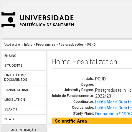
Você está em:
Início
>
Programmes
>
Pós-graduações
> PGHD
ENSINO
Home Hospitalization
STUDENTS
LINKS ÚTEIS/
Initials:
PGHD
DOCUMENTOS
Degree:
University Degree:
Postgraduate in Ho
CANDIDATURAS
Início de Funcionamento:
2022/23
LEGISLATION
Coordinator:
Isilda Maria Duarte
Coordenador:
Isilda Maria Duarte
SEARCH
Study Plans:
Despacho n.º 190/2
NEWS
Scientific Area
AUTENTICAÇÃO