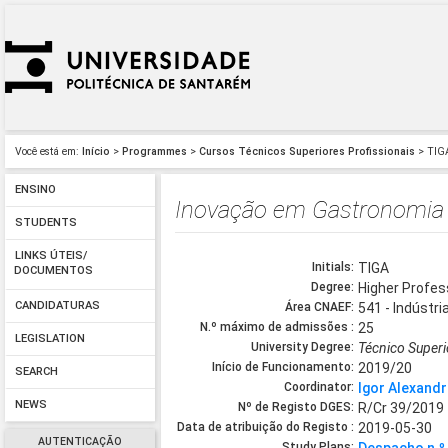
Você está em:
Início
>
Programmes
>
Cursos Técnicos Superiores Profissionais
> TIG
ENSINO
Inovação em Gastronomia
STUDENTS
LINKS ÚTEIS/
Initials:
TIGA
DOCUMENTOS
Degree:
Higher Profes
CANDIDATURAS
Área CNAEF:
541 - Indústr
N.º máximo de admissões :
25
LEGISLATION
University Degree:
Técnico Super
Início de Funcionamento:
2019/20
SEARCH
Coordinator:
Igor Alexandr
NEWS
Nº de Registo DGES:
R/Cr 39/2019
Data de atribuição do Registo :
2019-05-30
AUTENTICAÇÃO
Study Plans: