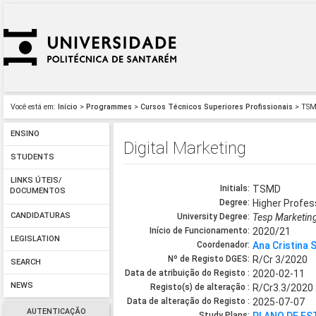
Você está em:
Início
>
Programmes
>
Cursos Técnicos Superiores Profissionais
> TS
ENSINO
Digital Marketing
STUDENTS
LINKS ÚTEIS/
Initials:
TSMD
DOCUMENTOS
Degree:
Higher Profes
CANDIDATURAS
University Degree:
Tesp Marketing
Início de Funcionamento:
2020/21
LEGISLATION
Coordenador:
Ana Cristina 
Nº de Registo DGES:
R/Cr 3/2020
SEARCH
Data de atribuição do Registo :
2020-02-11
NEWS
Registo(s) de alteração :
R/Cr3.3/2020
Data de alteração do Registo :
2025-07-07
AUTENTICAÇÃO
Study Plans: