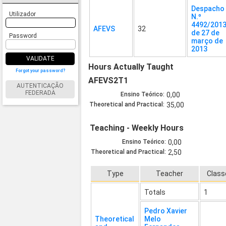
Despacho
Utilizador
N.º
4492/2013
AFEVS
32
de 27 de
Password
março de
2013
VALIDATE
Hours Actually Taught
Forgot your password?
AFEVS2T1
AUTENTICAÇÃO
FEDERADA
Ensino Teórico:
0,00
Theoretical and Practical:
35,00
Teaching - Weekly Hours
Ensino Teórico:
0,00
Theoretical and Practical:
2,50
Type
Teacher
Class
Totals
1
Pedro Xavier
Theoretical
Melo