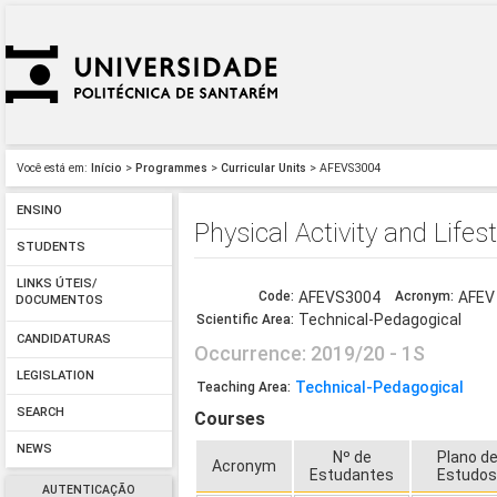
Você está em:
Início
>
Programmes
>
Curricular Units
> AFEVS3004
ENSINO
Physical Activity and Lifest
STUDENTS
LINKS ÚTEIS/
Code:
AFEVS3004
Acronym:
AFEV
DOCUMENTOS
Technical-Pedagogical
Scientific Area:
CANDIDATURAS
Occurrence: 2019/20 - 1S
LEGISLATION
Technical-Pedagogical
Teaching Area:
SEARCH
Courses
NEWS
Nº de
Plano d
Acronym
Estudantes
Estudo
AUTENTICAÇÃO