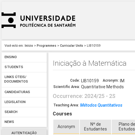
Você está em:
Início
>
Programmes
>
Curricular Units
> LIB10159
ENSINO
Iniciação à Matemática
STUDENTS
LINKS ÚTEIS/
Code:
LIB10159
Acronym:
IM
DOCUMENTOS
Quantitative Methods
Scientific Area:
CANDIDATURAS
Occurrence: 2024/25 - 2S
LEGISLATION
Métodos Quantitativos
Teaching Area:
SEARCH
Courses
NEWS
Nº de
Plano d
Acronym
Estudantes
Estudo
AUTENTICAÇÃO