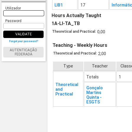
LIB1
17
Informáti
Utilizador
Hours Actually Taught
Password
1A-LI-TA_TB
Theoretical and Practical:
0,00
VALIDATE
Forgot your password?
Teaching - Weekly Hours
AUTENTICAÇÃO
Theoretical and Practical:
2,00
FEDERADA
Type
Teacher
Class
Totals
1
Theoretical
Gonçalo
and
Martins
Practical
Quinta -
ESGTS