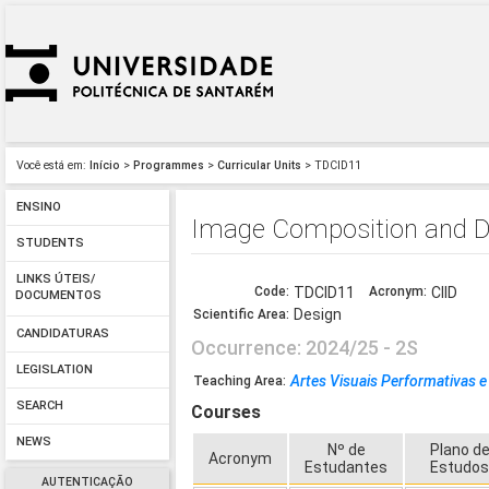
Você está em:
Início
>
Programmes
>
Curricular Units
> TDCID11
ENSINO
Image Composition and Digi
STUDENTS
LINKS ÚTEIS/
Code:
TDCID11
Acronym:
CIID
DOCUMENTOS
Design
Scientific Area:
CANDIDATURAS
Occurrence: 2024/25 - 2S
LEGISLATION
Artes Visuais Performativas 
Teaching Area:
SEARCH
Courses
NEWS
Nº de
Plano d
Acronym
Estudantes
Estudo
AUTENTICAÇÃO