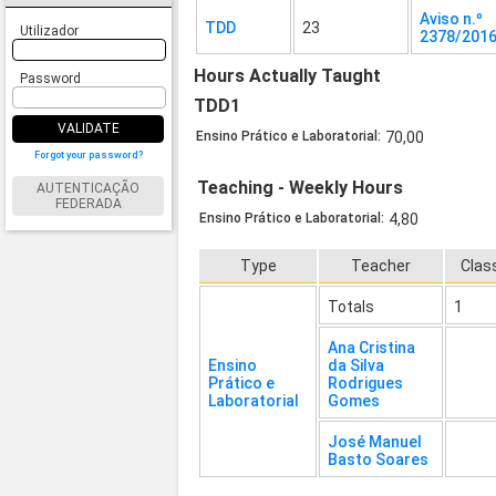
Aviso n.º
TDD
23
Utilizador
2378/201
Hours Actually Taught
Password
TDD1
VALIDATE
Ensino Prático e Laboratorial:
70,00
Forgot your password?
Teaching - Weekly Hours
AUTENTICAÇÃO
FEDERADA
Ensino Prático e Laboratorial:
4,80
Type
Teacher
Clas
Totals
1
Ana Cristina
Ensino
da Silva
Prático e
Rodrigues
Laboratorial
Gomes
José Manuel
Basto Soares