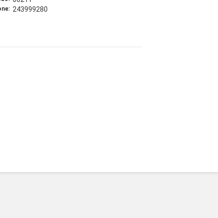
one:
243999280