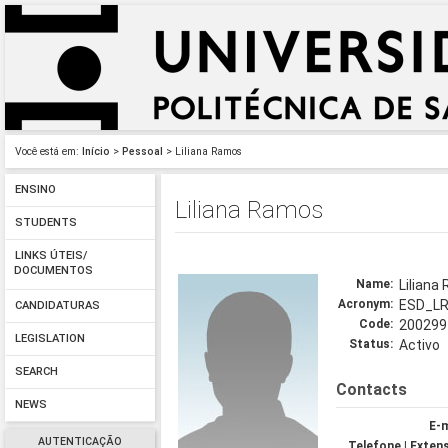
Você está em:
Início
>
Pessoal
> Liliana Ramos
ENSINO
Liliana Ramos
STUDENTS
LINKS ÚTEIS/
DOCUMENTOS
Name:
Liliana
Acronym:
ESD_L
CANDIDATURAS
Code:
200299
LEGISLATION
Status:
Activo
SEARCH
Contacts
NEWS
E-m
AUTENTICAÇÃO
Telefone | Exten