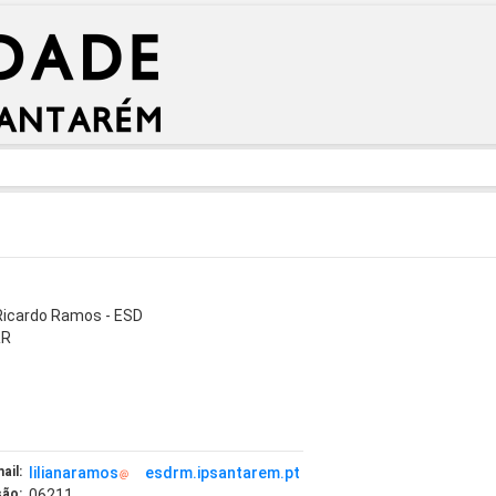
 Ricardo Ramos - ESD
RR
ail:
lilianaramos
esdrm.ipsantarem.pt
são:
06211