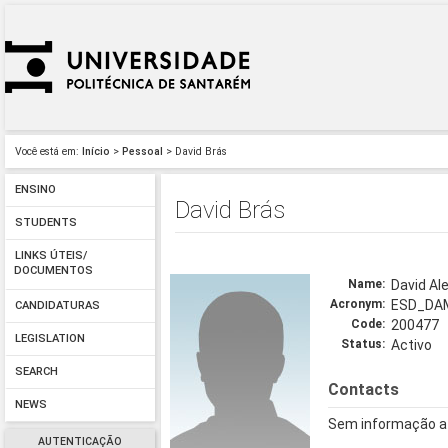
Você está em:
Início
>
Pessoal
> David Brás
ENSINO
David Brás
STUDENTS
LINKS ÚTEIS/
DOCUMENTOS
Name:
David Al
Acronym:
ESD_DA
CANDIDATURAS
Code:
200477
LEGISLATION
Status:
Activo
SEARCH
Contacts
NEWS
Sem informação a
AUTENTICAÇÃO