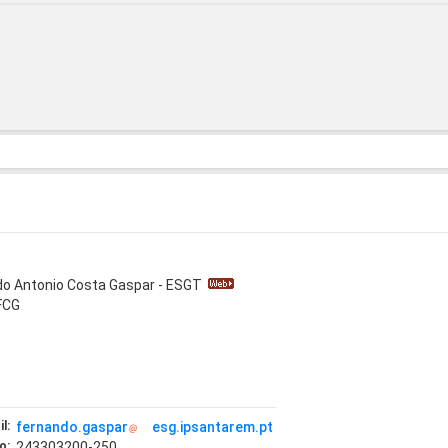
do Antonio Costa Gaspar - ESGT
FCG
l:
fernando.gaspar
esg.ipsantarem.pt
o:
243303200-250