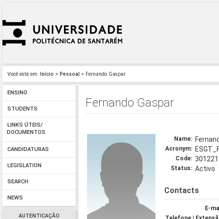
Você está em:
Início
>
Pessoal
> Fernando Gaspar
ENSINO
Fernando Gaspar
STUDENTS
LINKS ÚTEIS/
DOCUMENTOS
Name:
Fernan
Acronym:
ESGT_
CANDIDATURAS
Code:
301221
LEGISLATION
Status:
Activo
SEARCH
Contacts
NEWS
E-mai
AUTENTICAÇÃO
Telefone | Extensã