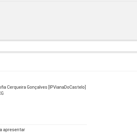
ofia Cerqueira Gonçalves [IPVianaDoCastelo]
CG
a apresentar