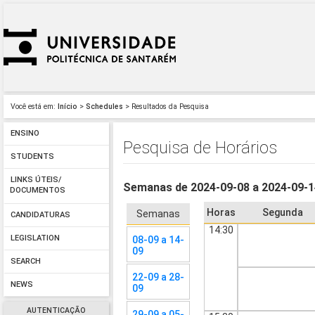
Você está em:
Início
>
Schedules
> Resultados da Pesquisa
ENSINO
Pesquisa de Horários
STUDENTS
LINKS ÚTEIS/
Semanas de 2024-09-08 a 2024-09-
DOCUMENTOS
Horas
Segunda
Semanas
CANDIDATURAS
14:30
LEGISLATION
08-09 a 14-
09
SEARCH
22-09 a 28-
NEWS
09
AUTENTICAÇÃO
29-09 a 05-