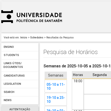
Você está em:
Início
>
Schedules
> Resultados da Pesquisa
ENSINO
Pesquisa de Horários
STUDENTS
LINKS ÚTEIS/
Semanas de 2025-10-05 a 2025-10-
DOCUMENTOS
Horas
Segunda
Semanas
CANDIDATURAS
18:00
LEGISLATION
05-10 a 11-
10
SEARCH
19-10 a 25-
NEWS
10
AUTENTICAÇÃO
26-10 a 01-