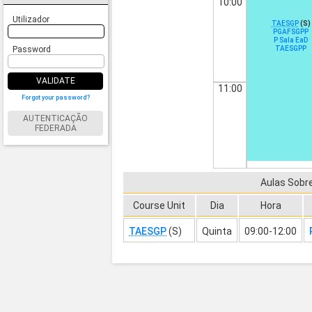
10:00
Utilizador
TAESGP
(S)
PGAFSGPP
P Sala EaD
TAESGPP
Password
VALIDATE
11:00
Forgot your password?
AUTENTICAÇÃO
FEDERADA
Aulas Sobr
Course Unit
Dia
Hora
TAESGP
(S)
Quinta
09:00-12:00