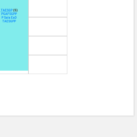
TAESGP
(S)
PGAFSGPP
P Sala EaD
TAESGPP