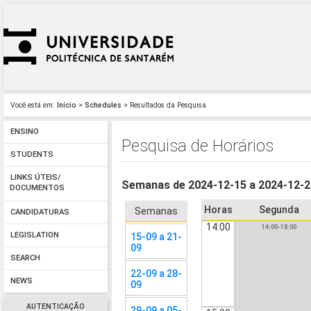
Você está em:
Início
>
Schedules
> Resultados da Pesquisa
ENSINO
Pesquisa de Horários
STUDENTS
LINKS ÚTEIS/
Semanas de 2024-12-15 a 2024-12-
DOCUMENTOS
Horas
Segunda
Semanas
CANDIDATURAS
14:00
14:00-18:00
LEGISLATION
15-09 a 21-
09
SEARCH
22-09 a 28-
NEWS
09
AUTENTICAÇÃO
29-09 a 05-