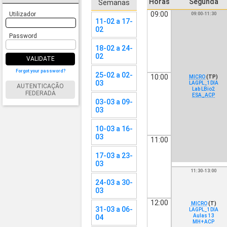
Horas
Segunda
Semanas
09:00
Utilizador
09:00-11:30
11-02 a 17-
02
Password
18-02 a 24-
02
VALIDATE
Forgot your password?
25-02 a 02-
10:00
MICRO
(TP)
03
LAGPL_1DIA
AUTENTICAÇÃO
Lab LBio2
FEDERADA
ESA_ACP
03-03 a 09-
03
10-03 a 16-
03
11:00
17-03 a 23-
03
11:30-13:00
24-03 a 30-
03
12:00
MICRO
(T)
31-03 a 06-
LAGPL_1DIA
Aulas 13
04
MH+ACP