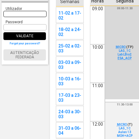
Horas
Segunda
Semanas
09:00
Utilizador
09:00-11:30
11-02 a 17-
02
Password
18-02 a 24-
02
VALIDATE
Forgot your password?
25-02 a 02-
10:00
MICRO
(TP)
03
LAG_1C
AUTENTICAÇÃO
Lab LBio2
FEDERADA
ESA_ACP
03-03 a 09-
03
10-03 a 16-
03
11:00
17-03 a 23-
03
11:30-13:00
24-03 a 30-
03
12:00
MICRO
(T)
31-03 a 06-
LAG_1C
Aulas 13
04
MOH+ACP