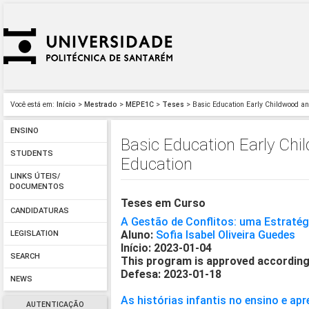
Você está em:
Início
>
Mestrado
>
MEPE1C
>
Teses
> Basic Education Early Childwood and
ENSINO
Basic Education Early Chi
STUDENTS
Education
LINKS ÚTEIS/
DOCUMENTOS
Teses em Curso
CANDIDATURAS
A Gestão de Conflitos: uma Estratég
Aluno:
Sofia Isabel Oliveira Guedes
LEGISLATION
Início: 2023-01-04
SEARCH
This program is approved according
Defesa: 2023-01-18
NEWS
As histórias infantis no ensino e a
AUTENTICAÇÃO