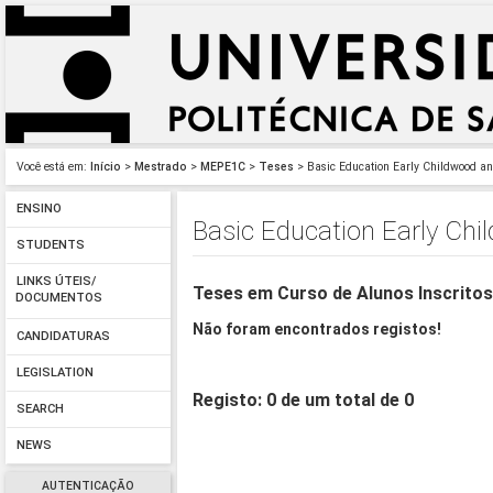
Você está em:
Início
>
Mestrado
>
MEPE1C
>
Teses
> Basic Education Early Childwood and
ENSINO
Basic Education Early Chi
STUDENTS
LINKS ÚTEIS/
Teses em Curso de Alunos Inscrito
DOCUMENTOS
Não foram encontrados registos!
CANDIDATURAS
LEGISLATION
Registo: 0 de um total de 0
SEARCH
NEWS
AUTENTICAÇÃO