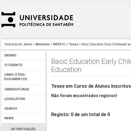
Você está em:
Início
>
Mestrado
>
MEPE1C
>
Teses
> Basic Education Early Childwood and
ENSINO
Basic Education Early Chi
STUDENTS
Education
LINKS ÚTEIS/
DOCUMENTOS
Teses em Curso de Alunos Inscrito
CANDIDATURAS
Não foram encontrados registos!
LEGISLATION
SEARCH
Registo: 0 de um total de 0
NEWS
AUTENTICAÇÃO