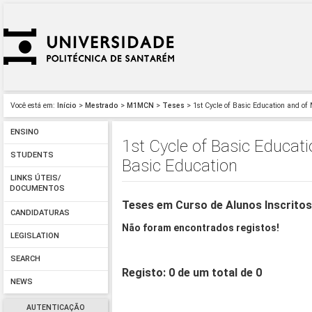
Você está em:
Início
>
Mestrado
>
M1MCN
>
Teses
> 1st Cycle of Basic Education and of
ENSINO
1st Cycle of Basic Educat
STUDENTS
Basic Education
LINKS ÚTEIS/
DOCUMENTOS
Teses em Curso de Alunos Inscrito
CANDIDATURAS
Não foram encontrados registos!
LEGISLATION
SEARCH
Registo: 0 de um total de 0
NEWS
AUTENTICAÇÃO