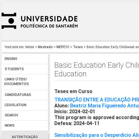
Você está em:
Início
>
Mestrado
>
MEPE1C
>
Teses
> Basic Education Early Childwood and
ENSINO
Basic Education Early Chi
STUDENTS
Education
LINKS ÚTEIS/
DOCUMENTOS
Teses em Curso
CANDIDATURAS
TRANSIÇÃO ENTRE A EDUCAÇÃO PRÉ-
Aluno:
Beatriz Maria Figueiredo Ant
LEGISLATION
Início: 2024-02-01
SEARCH
This program is approved according
Defesa: 2024-04-11
NEWS
Sensibilização para o Desperdício A
AUTENTICAÇÃO