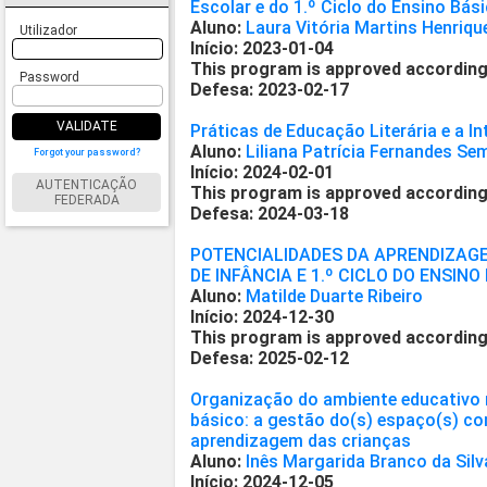
Escolar e do 1.º Ciclo do Ensino Bás
Aluno:
Laura Vitória Martins Henriqu
Utilizador
Início: 2023-01-04
This program is approved according
Password
Defesa: 2023-02-17
VALIDATE
Práticas de Educação Literária e a In
Aluno:
Liliana Patrícia Fernandes S
Forgot your password?
Início: 2024-02-01
AUTENTICAÇÃO
This program is approved according
FEDERADA
Defesa: 2024-03-18
POTENCIALIDADES DA APRENDIZAG
DE INFÂNCIA E 1.º CICLO DO ENSINO
Aluno:
Matilde Duarte Ribeiro
Início: 2024-12-30
This program is approved according
Defesa: 2025-02-12
Organização do ambiente educativo n
básico: a gestão do(s) espaço(s) c
aprendizagem das crianças
Aluno:
Inês Margarida Branco da Silv
Início: 2024-12-05