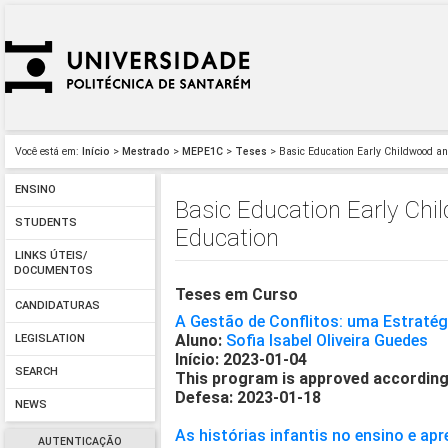
Você está em:
Início
>
Mestrado
>
MEPE1C
>
Teses
> Basic Education Early Childwood and
ENSINO
Basic Education Early Chi
STUDENTS
Education
LINKS ÚTEIS/
DOCUMENTOS
Teses em Curso
CANDIDATURAS
A Gestão de Conflitos: uma Estratég
Aluno:
Sofia Isabel Oliveira Guedes
LEGISLATION
Início: 2023-01-04
SEARCH
This program is approved according
Defesa: 2023-01-18
NEWS
As histórias infantis no ensino e a
AUTENTICAÇÃO