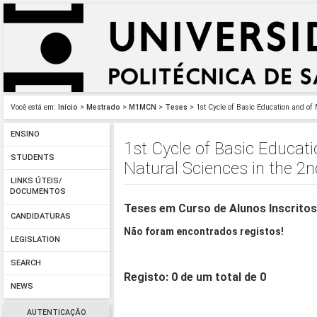
Você está em:
Início
>
Mestrado
>
M1MCN
>
Teses
> 1st Cycle of Basic Education and of
ENSINO
1st Cycle of Basic Educat
STUDENTS
Natural Sciences in the 2n
LINKS ÚTEIS/
DOCUMENTOS
Teses em Curso de Alunos Inscrito
CANDIDATURAS
Não foram encontrados registos!
LEGISLATION
SEARCH
Registo: 0 de um total de 0
NEWS
AUTENTICAÇÃO