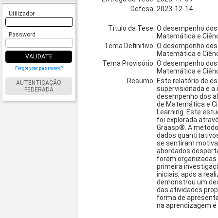
Defesa:
2023-12-14
Utilizador
Título da Tese:
O desempenho dos al
Password
Matemática e Ciênc
Tema Definitivo:
O desempenho dos al
Matemática e Ciênc
VALIDATE
Tema Provisório:
O desempenho dos al
Forgot your password?
Matemática e Ciênc
Resumo:
Este relatório de e
AUTENTICAÇÃO
supervisionada e a 
FEDERADA
desempenho dos alun
de Matemática e Ci
Learning. Este estu
foi explorada atrav
Graasp®. A metodolo
dados quantitativo
se sentiram motiva
abordados desperta
foram organizadas n
primeira investiga
iniciais, após a re
demonstrou um dese
das atividades prop
forma de apresenta
na aprendizagem é v