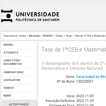
Você está em:
Início
>
Mestrado
>
M1MCN
>
Teses
>
Tese
> Tese de 1ºCEB e Matemática
ENSINO
Tese de 1ºCEB e Matemáti
STUDENTS
LINKS ÚTEIS/
O desempenho dos alunos do 2º ci
DOCUMENTOS
Matemática e Ciências Naturais
CANDIDATURAS
Aluno:
Carla Isabel da Sil
LEGISLATION
Nº de Aluno:
130220007
SEARCH
Início:
2023-11-09
NEWS
Inscrição Definitiva:
2023-11-29
AUTENTICAÇÃO
Entrega da Tese:
2023-11-09