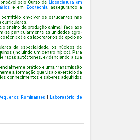
ponsável pelo Curso de
Licenciatura em
ários
e em
Zootecnia
, assegurando a
permitido envolver os estudantes nas
 curriculares.
a o ensino da produção animal, face aos
m-se particularmente as unidades agro-
ootécnico) e os laboratórios de apoio ao
ulares da especialidade, os núcleos de
uinos (incluindo um centro hípico). Para
de raças autóctones, evidenciando a sua
sencialmente prático e uma transmissão
nte a formação que visa o exercício da
 dos conhecimentos e saberes adquiridos
Pequenos Ruminantes
|
Laboratório de