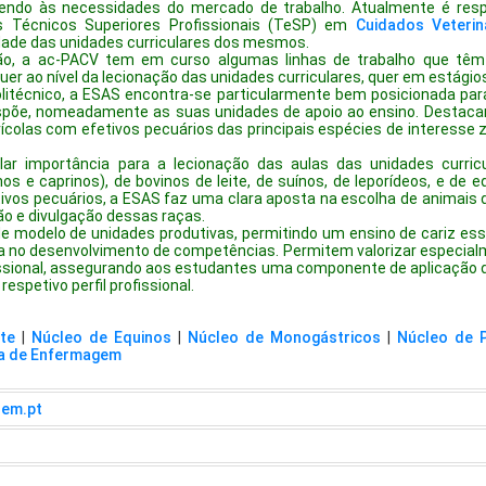
endo às necessidades do mercado de trabalho. Atualmente é res
 Técnicos Superiores Profissionais (TeSP) em
Cuidados Veterin
idade das unidades curriculares dos mesmos.
ão, a ac-PACV tem em curso algumas linhas de trabalho que têm 
uer ao nível da lecionação das unidades curriculares, quer em estágios
litécnico, a ESAS encontra-se particularmente bem posicionada par
ispõe, nomeadamente as suas unidades de apoio ao ensino. Destaca
ícolas com efetivos pecuários das principais espécies de interesse z
lar importância para a lecionação das aulas das unidades curric
s e caprinos), de bovinos de leite, de suínos, de leporídeos, e de eq
tivos pecuários, a ESAS faz uma clara aposta na escolha de animais 
o e divulgação dessas raças.
e modelo de unidades produtivas, permitindo um ensino de cariz es
no desenvolvimento de competências. Permitem valorizar especialme
fissional, assegurando aos estudantes uma componente de aplicação
espetivo perfil profissional.
te
|
Núcleo de Equinos
|
Núcleo de Monogástricos
|
Núcleo de 
a de Enfermagem
rem.pt