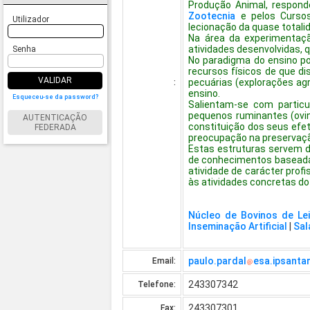
Produção Animal, respond
Zootecnia
e pelos Cursos
Utilizador
lecionação da quase total
Na área da experimentaç
atividades desenvolvidas, q
Senha
No paradigma do ensino po
recursos físicos de que d
VALIDAR
pecuárias (explorações agr
:
ensino.
Esqueceu-se da password?
Salientam-se com particu
pequenos ruminantes (ovino
AUTENTICAÇÃO
constituição dos seus efe
FEDERADA
preocupação na preservaçã
Estas estruturas servem d
de conhecimentos baseada 
atividade de carácter pro
às atividades concretas do r
Núcleo de Bovinos de Lei
Inseminação Artificial
|
Sal
paulo.pardal
esa.ipsanta
Email:
243307342
Telefone:
243307301
Fax: