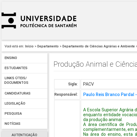
Você está em:
Início
>
Departamento
>
Departamento de Ciências Agrárias e Ambiente
>
ENSINO
Produção Animal e Ciência
ESTUDANTES
LINKS ÚTEIS/
DOCUMENTOS
PACV
Sigla:
CANDIDATURAS
Paulo Reis Branco Pardal 
Responsável:
LEGISLAÇÃO
A Escola Superior Agrária 
PESQUISA
enquanto entidade vocacio
da produção animal.
NOTÍCIAS
A área científica de Prod
complementarmente, em ati
Na área do ensino, esta 
AUTENTICAÇÃO