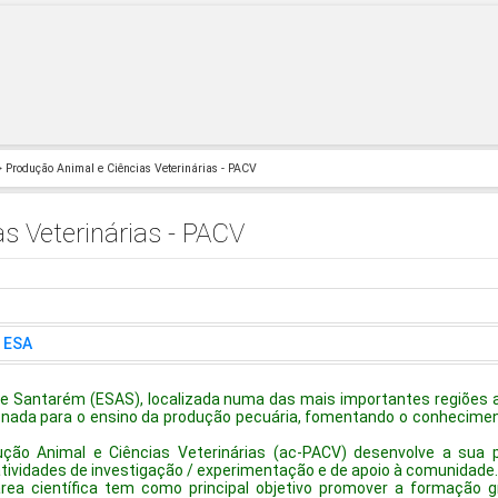
 Produção Animal e Ciências Veterinárias - PACV
s Veterinárias - PACV
- ESA
de Santarém (ESAS), localizada numa das mais importantes regiões a
nada para o ensino da produção pecuária, fomentando o conheciment
ução Animal e Ciências Veterinárias (ac-PACV) desenvolve a sua pr
vidades de investigação / experimentação e de apoio à comunidade
área científica tem como principal objetivo promover a formação