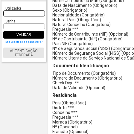
Nome Completo da Mãe (Obrigatório)
Data de Nascimento (Obrigatório)
Utilizador
Sexo (Obrigatório)
Nacionalidade (Obrigatório)
Natural País (Obrigatório)
Senha
Natural Concelho (Obrigatório)
Freguesia ***
Número de Contribuinte (NIF) (Opcional)
VALIDAR
Nº de Contribuinte (NIF) (Obrigatório)
Esqueceu-se da password?
País NIF (Obrigatório)
Nº de Segurança Social (NISS) (Obrigatório
AUTENTICAÇÃO
Número de Segurança Social (NISS) (Opcio
FEDERADA
Número Utente do Serviço Nacional de Saú
Documento Identificação
Tipo de Documento (Obrigatório)
Número do Documento (Obrigatório)
Check Digit **
Data de Validade (Opcional)
Residência
País (Obrigatório)
Distrito ***
Concelho ***
Freguesia ***
Morada (Obrigatório)
Nº (Opcional)
Fracção (Opcional)