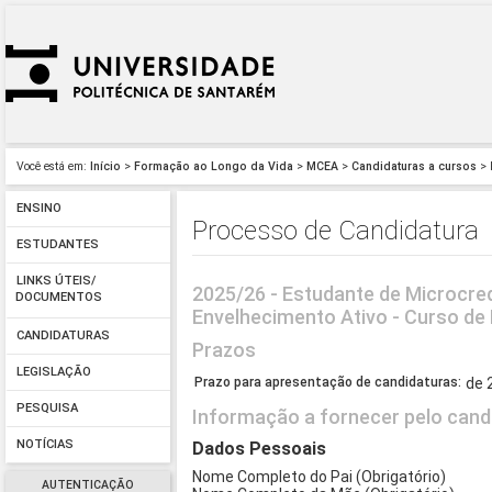
Você está em:
Início
>
Formação ao Longo da Vida
>
MCEA
>
Candidaturas a cursos
> 
ENSINO
Processo de Candidatura
ESTUDANTES
LINKS ÚTEIS/
2025/26 - Estudante de Microcred
DOCUMENTOS
Envelhecimento Ativo - Curso de
CANDIDATURAS
Prazos
LEGISLAÇÃO
Prazo para apresentação de candidaturas:
de 
PESQUISA
Informação a fornecer pelo cand
NOTÍCIAS
Dados Pessoais
Nome Completo do Pai (Obrigatório)
AUTENTICAÇÃO