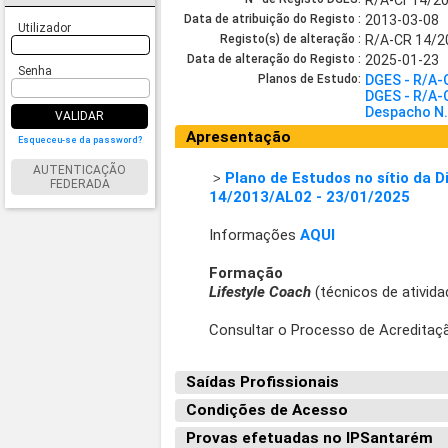
R/A-Cr 14/2
Data de atribuição do Registo :
2013-03-08
Utilizador
Registo(s) de alteração :
R/A-CR 14/2
Data de alteração do Registo :
2025-01-23
Senha
Planos de Estudo:
DGES - R/A-
DGES - R/A-
Despacho N.
VALIDAR
Apresentação
Esqueceu-se da password?
AUTENTICAÇÃO
Plano de Estudos no sítio da D
>
FEDERADA
14/2013/AL02 - 23/01/2025
Informações
AQUI
Formação
Lifestyle Coach
(técnicos de atividad
Consultar o Processo de Acreditaç
Saídas Profissionais
Condições de Acesso
Provas efetuadas no IPSantarém