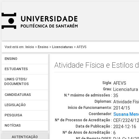
Você está em:
Início
>
Ensino
>
Licenciaturas
> AFEVS
ENSINO
Atividade Física e Estilos
ESTUDANTES
LINKS ÚTEIS/
Sigla:
AFEVS
DOCUMENTOS
Grau:
Licenciatura
CANDIDATURAS
N.º máximo de admissões :
35
Diplomas:
Atividade Fí
LEGISLAÇÃO
Início de Funcionamento:
2014/15
Coordenador:
Susana Men
PESQUISA
Nº de Processo de Acreditação :
CEF/2324/1
NOTÍCIAS
Data de Publicação :
2024-12-16
Nº de Anos de Acreditação :
6
AUTENTICAÇÃO
Nº de Registo DGES: