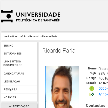
Você está em:
Início
>
Pessoal
> Ricardo Faria
ENSINO
Ricardo Faria
ESTUDANTES
LINKS ÚTEIS/
DOCUMENTOS
Nome:
Ricard
Sigla:
ESA_
CANDIDATURAS
Código:
4001
LEGISLAÇÃO
Estado:
Activ
0000-
PESQUISA
A116
NOTÍCIAS
Contactos
AUTENTICAÇÃO