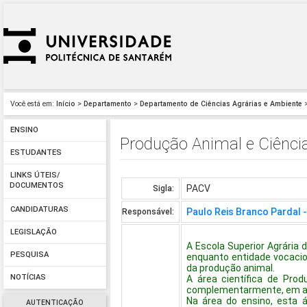
Você está em:
Início
>
Departamento
>
Departamento de Ciências Agrárias e Ambiente
>
ENSINO
Produção Animal e Ciência
ESTUDANTES
LINKS ÚTEIS/
DOCUMENTOS
PACV
Sigla:
CANDIDATURAS
Paulo Reis Branco Pardal 
Responsável:
LEGISLAÇÃO
A Escola Superior Agrária 
PESQUISA
enquanto entidade vocacio
da produção animal.
NOTÍCIAS
A área científica de Prod
complementarmente, em ati
Na área do ensino, esta 
AUTENTICAÇÃO