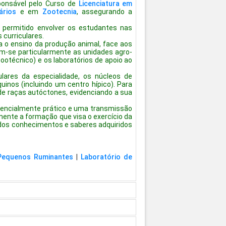
ponsável pelo Curso de
Licenciatura em
ários
e em
Zootecnia
, assegurando a
permitido envolver os estudantes nas
 curriculares.
a o ensino da produção animal, face aos
m-se particularmente as unidades agro-
ootécnico) e os laboratórios de apoio ao
ulares da especialidade, os núcleos de
uinos (incluindo um centro hípico). Para
de raças autóctones, evidenciando a sua
sencialmente prático e uma transmissão
nte a formação que visa o exercício da
 dos conhecimentos e saberes adquiridos
Pequenos Ruminantes
|
Laboratório de