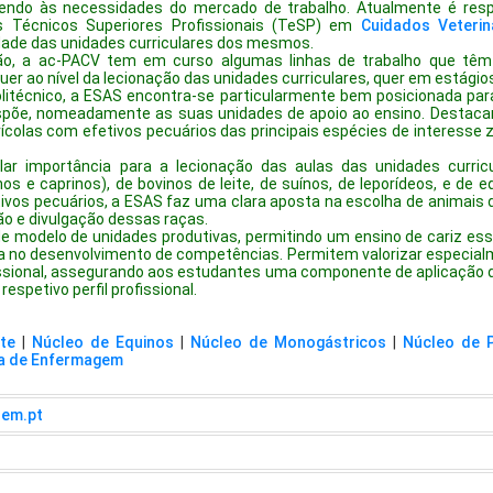
endo às necessidades do mercado de trabalho. Atualmente é res
 Técnicos Superiores Profissionais (TeSP) em
Cuidados Veterin
idade das unidades curriculares dos mesmos.
ão, a ac-PACV tem em curso algumas linhas de trabalho que têm 
uer ao nível da lecionação das unidades curriculares, quer em estágios
litécnico, a ESAS encontra-se particularmente bem posicionada par
ispõe, nomeadamente as suas unidades de apoio ao ensino. Destaca
ícolas com efetivos pecuários das principais espécies de interesse z
lar importância para a lecionação das aulas das unidades curric
s e caprinos), de bovinos de leite, de suínos, de leporídeos, e de eq
tivos pecuários, a ESAS faz uma clara aposta na escolha de animais 
o e divulgação dessas raças.
e modelo de unidades produtivas, permitindo um ensino de cariz es
no desenvolvimento de competências. Permitem valorizar especialme
fissional, assegurando aos estudantes uma componente de aplicação
espetivo perfil profissional.
te
|
Núcleo de Equinos
|
Núcleo de Monogástricos
|
Núcleo de 
a de Enfermagem
rem.pt