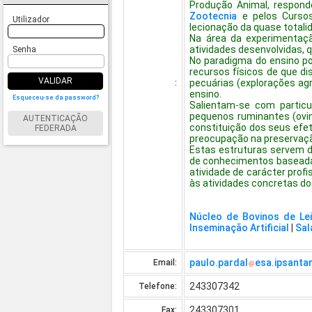
Produção Animal, respond
Zootecnia
e pelos Cursos
Utilizador
lecionação da quase total
Na área da experimentaç
atividades desenvolvidas, q
Senha
No paradigma do ensino po
recursos físicos de que d
VALIDAR
pecuárias (explorações agr
:
ensino.
Esqueceu-se da password?
Salientam-se com particu
pequenos ruminantes (ovino
AUTENTICAÇÃO
constituição dos seus efe
FEDERADA
preocupação na preservaçã
Estas estruturas servem d
de conhecimentos baseada 
atividade de carácter pro
às atividades concretas do r
Núcleo de Bovinos de Lei
Inseminação Artificial
|
Sal
paulo.pardal
esa.ipsanta
Email:
243307342
Telefone:
243307301
Fax: