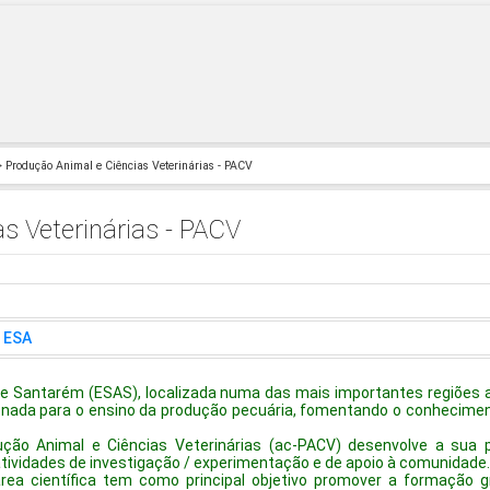
 Produção Animal e Ciências Veterinárias - PACV
s Veterinárias - PACV
- ESA
de Santarém (ESAS), localizada numa das mais importantes regiões a
nada para o ensino da produção pecuária, fomentando o conheciment
ução Animal e Ciências Veterinárias (ac-PACV) desenvolve a sua pr
vidades de investigação / experimentação e de apoio à comunidade
área científica tem como principal objetivo promover a formação