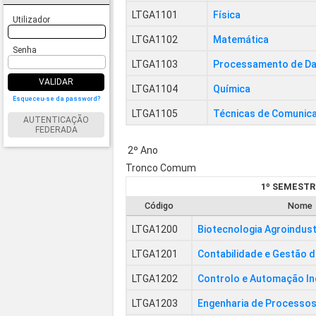
LTGA1101
Física
Utilizador
LTGA1102
Matemática
Senha
LTGA1103
Processamento de D
VALIDAR
LTGA1104
Química
Esqueceu-se da password?
LTGA1105
Técnicas de Comunic
AUTENTICAÇÃO
FEDERADA
2º Ano
Tronco Comum
1º SEMESTR
Código
Nome
LTGA1200
Biotecnologia Agroindust
LTGA1201
Contabilidade e Gestão 
LTGA1202
Controlo e Automação In
LTGA1203
Engenharia de Processo