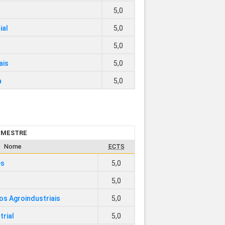
5,0
ial
5,0
5,0
ais
5,0
a
5,0
SEMESTRE
Nome
ECTS
es
5,0
5,0
os Agroindustriais
5,0
trial
5,0