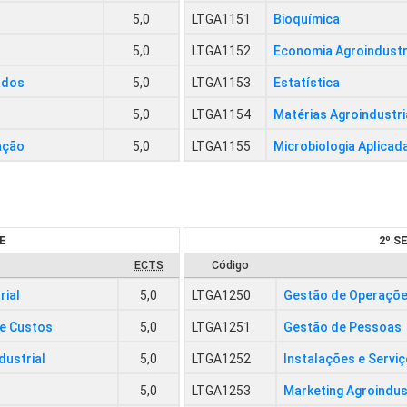
5,0
LTGA1151
Bioquímica
5,0
LTGA1152
Economia Agroindustr
ados
5,0
LTGA1153
Estatística
5,0
LTGA1154
Matérias Agroindustri
ação
5,0
LTGA1155
Microbiologia Aplicad
E
2º 
ECTS
Código
rial
5,0
LTGA1250
Gestão de Operaçõ
de Custos
5,0
LTGA1251
Gestão de Pessoas
dustrial
5,0
LTGA1252
Instalações e Serviç
s
5,0
LTGA1253
Marketing Agroindus