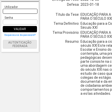
Defesa:
2023-01-18
Utilizador
Título da Tese:
EDUCAÇÃO PARA A 
Senha
PARA O SÉCULO XX
Tema Definitivo:
Educação para a Ci
Século XXI
VALIDAR
Tema Provisório:
EDUCAÇÃO PARA A 
Esqueceu-se da password?
PARA O SÉCULO XX
Resumo:
Educação para a ci
AUTENTICAÇÃO
século XXI Este re
FEDERADA
Escolar e Ensino do
contempla, uma prim
pedagógicas desenv
parte consiste na 
uma abordagem cen
do século XXI nas c
estudo de caso qual
colegas de estágio.
documental e da en
de cidadania ambie
comportamentos pró
a estas atividades.