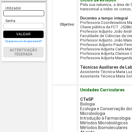
Ciclos de estudos
Pela sua natureza, a área de
Utilizador
transversal a todos os cursos
Docentes a tempo integral
Senha
Professora Coordenadora Marí
Objetivo:
Chave pública da FCT: J528
Professor Adjunto João Andr
VALIDAR
Faculdade de Ciências da Un
Professor Adjunto João Manue
Esqueceu-se da password?
Professor Adjunto Paulo Fer
Professora Adjunta Carla Mar
AUTENTICAÇÃO
Professora Adjunta Clarisse 
FEDERADA
Professora Adjunta Margarid
Técnicas Auxiliares de La
Assistente Técnica Maria L
Assistente Técnica Maria Sof
Unidades Curriculares
CTeSP
Biologia
Ecologia e Conservação do
Microbiologia
Introdução à Farmacologia
Métodos Microbiológicos
Métodos Biomoleculares