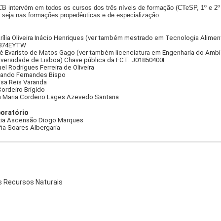
 CB intervém em todos os cursos dos três níveis de formação (CTeSP, 1º e 2
, seja nas formações propedêuticas e de especialização.
lia Oliveira Inácio Henriques (ver também mestrado em Tecnologia Alimen
6374EYTW
é Evaristo de Matos Gago (ver também licenciatura em Engenharia do Ambi
iversidade de Lisboa) Chave pública da FCT: J01850400I
l Rodrigues Ferreira de Oliveira
nando Fernandes Bispo
isa Reis Varanda
Cordeiro Brígido
a Maria Cordeiro Lages Azevedo Santana
boratório
uzia Ascensão Diogo Marques
ia Soares Albergaria
s Recursos Naturais