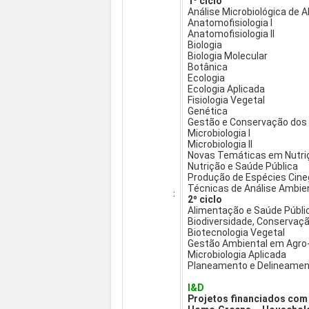
1º ciclo
Análise Microbiológica de 
Anatomofisiologia I
Anatomofisiologia II
Biologia
Biologia Molecular
Botânica
Ecologia
Ecologia Aplicada
Fisiologia Vegetal
Genética
Gestão e Conservação dos
Microbiologia I
Microbiologia II
Novas Temáticas em Nutri
Nutrição e Saúde Pública
Produção de Espécies Cine
Técnicas de Análise Ambie
:
2º ciclo
Alimentação e Saúde Públi
Biodiversidade, Conservaç
Biotecnologia Vegetal
Gestão Ambiental em Agro-
Microbiologia Aplicada
Planeamento e Delineamen
I&D
Projetos financiados com 