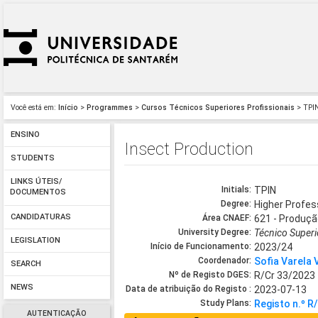
Você está em:
Início
>
Programmes
>
Cursos Técnicos Superiores Profissionais
> TPI
ENSINO
Insect Production
STUDENTS
LINKS ÚTEIS/
Initials:
TPIN
DOCUMENTOS
Degree:
Higher Profes
CANDIDATURAS
Área CNAEF:
621 - Produçã
University Degree:
Técnico Superi
LEGISLATION
Início de Funcionamento:
2023/24
Coordenador:
Sofia Varela 
SEARCH
Nº de Registo DGES:
R/Cr 33/2023
NEWS
Data de atribuição do Registo :
2023-07-13
Study Plans:
Registo n.º R
AUTENTICAÇÃO