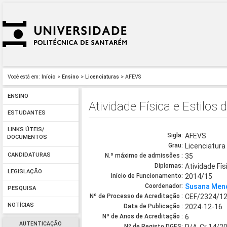
Você está em:
Início
>
Ensino
>
Licenciaturas
> AFEVS
ENSINO
Atividade Física e Estilos
ESTUDANTES
LINKS ÚTEIS/
Sigla:
AFEVS
DOCUMENTOS
Grau:
Licenciatura
CANDIDATURAS
N.º máximo de admissões :
35
Diplomas:
Atividade Fí
LEGISLAÇÃO
Início de Funcionamento:
2014/15
Coordenador:
Susana Men
PESQUISA
Nº de Processo de Acreditação :
CEF/2324/1
NOTÍCIAS
Data de Publicação :
2024-12-16
Nº de Anos de Acreditação :
6
AUTENTICAÇÃO
Nº de Registo DGES: