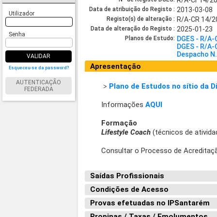
R/A-Cr 14/2
Data de atribuição do Registo :
2013-03-08
Utilizador
Registo(s) de alteração :
R/A-CR 14/2
Data de alteração do Registo :
2025-01-23
Senha
Planos de Estudo:
DGES - R/A-
DGES - R/A-
Despacho N.
VALIDAR
Apresentação
Esqueceu-se da password?
AUTENTICAÇÃO
Plano de Estudos no sítio da 
>
FEDERADA
Informações
AQUI
Formação
Lifestyle Coach
(técnicos de atividad
Consultar o Processo de Acreditaç
Saídas Profissionais
Condições de Acesso
Provas efetuadas no IPSantarém
Propinas / Taxas / Emolumentos