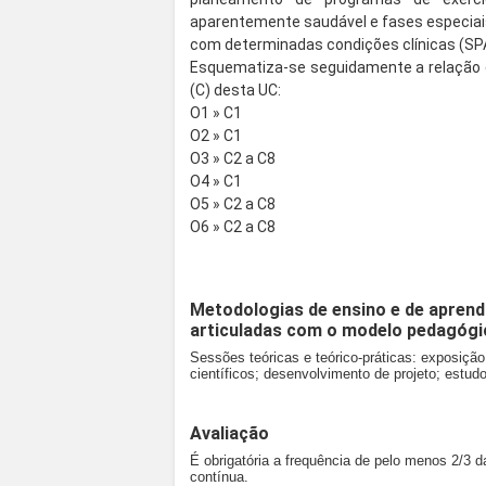
aparentemente saudável e fases especiais
com determinadas condições clínicas (SP
Esquematiza-se seguidamente a relação 
(C) desta UC:
O1 » C1
O2 » C1
O3 » C2 a C8
O4 » C1
O5 » C2 a C8
O6 » C2 a C8
Metodologias de ensino e de aprend
articuladas com o modelo pedagógi
Sessões teóricas e teórico-práticas: exposiçã
científicos; desenvolvimento de projeto; estud
Avaliação
É obrigatória a frequência de pelo menos 2/3 d
contínua.