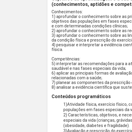
(conhecimentos, aptidões e compet
Conhecimentos:
1) aprofundar o conhecimento sobre as pri
objetivos das populações em fases especi
e com determinadas condições clínicas;
2) aprofundar o conhecimento sobre as re
3) aprofundar o conhecimento sobre as lin
da condição física e prescrição do exercíc
4) pesquisar e interpretar a evidência cien
física.
Competências:
5) interpretar as recomendações para a a
saudável e nas fases especiais da vida;
6) aplicar as principais formas de avaliaç
relacionadas com a saúde;
7) planear as componentes da prescrição d
8) analisar a evidência científica que sust
Conteúdos programáticos
1)Atividade física, exercício físico,
populações em fases especiais da v
2) Características, objetivos, e ne
especiais da vida (crianças, grávid
(obesidade, diabetes e fragilidade).
3)Avaliação e prescrição do exercí