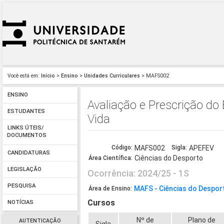
Você está em:
Início
>
Ensino
>
Unidades Curriculares
> MAFS002
ENSINO
Avaliação e Prescrição do
ESTUDANTES
Vida
LINKS ÚTEIS/
DOCUMENTOS
Código:
MAFS002
Sigla:
APEFEV
CANDIDATURAS
Ciências do Desporto
Área Científica:
LEGISLAÇÃO
Ocorrência: 2024/25 - 1S
PESQUISA
MAFS - Ciências do Despor
Área de Ensino:
Cursos
NOTÍCIAS
Nº de
Plano de
AUTENTICAÇÃO