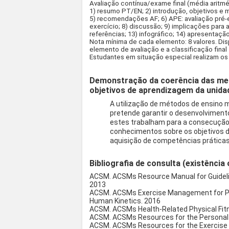
Avaliação contínua/exame final (média aritm
1) resumo PT/EN; 2) introdução, objetivos e 
5) recomendações AF; 6) APE: avaliação pré-e
exercício; 8) discussão; 9) implicações para a
referências; 13) infográfico; 14) apresentação 
Nota mínima de cada elemento: 8 valores. Di
elemento de avaliação e a classificação final 
Estudantes em situação especial realizam o
Demonstração da coerência das met
objetivos de aprendizagem da unidad
A utilização de métodos de ensino ma
pretende garantir o desenvolvime
estes trabalham para a consecução d
conhecimentos sobre os objetivos de
aquisição de competências práticas 
Bibliografia de consulta (existência 
ACSM. ACSMs Resource Manual for Guidelin
2013
ACSM. ACSMs Exercise Management for Pers
Human Kinetics. 2016
ACSM. ACSMs Health-Related Physical Fit
ACSM. ACSMs Resources for the Personal T
ACSM. ACSMs Resources for the Exercise P